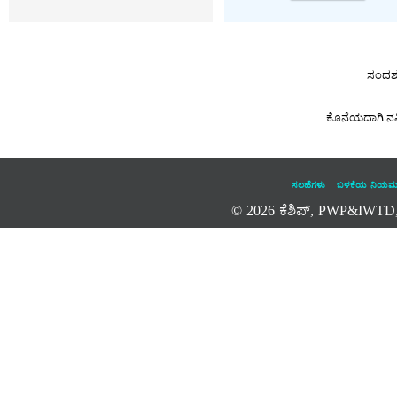
ಸಂದರ್
ಕೊನೆಯದಾಗಿ ನವ
|
ಸಲಹೆಗಳು
ಬಳಕೆಯ ನಿಯಮ
© 2026 ಕೆಶಿಪ್, PWP&IWTD, ಕರ